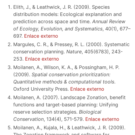
Elith, J., & Leathwick, J. R. (2009). Species
distribution models: Ecological explanation and
prediction across space and time.
Annual Review
of Ecology, Evolution, and Systematics
, 40(1), 677–
697.
Enlace externo
Margules, C. R., & Pressey, R. L. (2000). Systematic
conservation planning.
Nature
, 405(6783), 243-
253.
Enlace externo
Moilanen, A., Wilson, K. A., & Possingham, H. P.
(2009).
Spatial conservation prioritization:
Quantitative methods & computational tools
.
Oxford University Press.
Enlace externo
Moilanen, A. (2007). Landscape Zonation, benefit
functions and target-based planning: Unifying
reserve selection strategies.
Biological
Conservation
, 134(4), 571-579.
Enlace externo
Moilanen, A., Kujala, H., & Leathwick, J. R. (2009).
The Zonation framework and software for