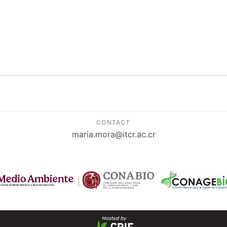
CONTACT
maria.mora@itcr.ac.cr