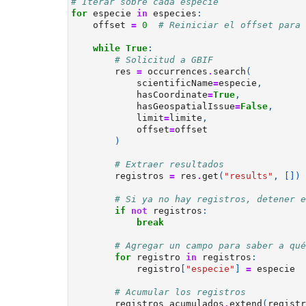
# Iterar sobre cada especie
for
especie
in
especies
:
offset
=
0
# Reiniciar el offset para 
while
True
:
# Solicitud a GBIF
res
=
occurrences
.
search
(
scientificName
=
especie
,
hasCoordinate
=
True
,
hasGeospatialIssue
=
False
,
limit
=
limite
,
offset
=
offset
)
# Extraer resultados
registros
=
res
.
get
(
"results"
,
[])
# Si ya no hay registros, detener e
if
not
registros
:
break
# Agregar un campo para saber a qué
for
registro
in
registros
:
registro
[
"especie"
]
=
especie
# Acumular los registros
registros_acumulados
.
extend
(
registr