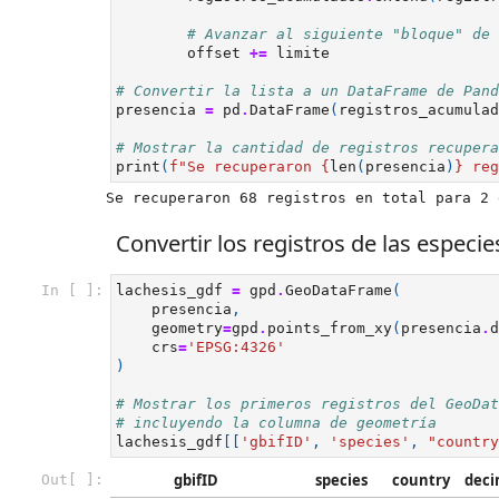
# Avanzar al siguiente "bloque" de 
offset
+=
limite
# Convertir la lista a un DataFrame de Pand
presencia
=
pd
.
DataFrame
(
registros_acumulad
# Mostrar la cantidad de registros recupera
print
(
f
"Se recuperaron 
{
len
(
presencia
)
}
 reg
Convertir los registros de las espec
In [ ]:
lachesis_gdf
=
gpd
.
GeoDataFrame
(
presencia
,
geometry
=
gpd
.
points_from_xy
(
presencia
.
d
crs
=
'EPSG:4326'
)
# Mostrar los primeros registros del GeoDat
# incluyendo la columna de geometría
lachesis_gdf
[[
'gbifID'
,
'species'
,
"country
gbifID
species
country
deci
Out[ ]: