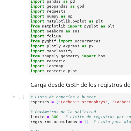
import
pandas
as
pd
import
geopandas
as
gpd
import
requests
import
numpy
as
np
import
matplotlib.pyplot
as
plt
from
matplotlib
import
pyplot
as
plt
import
seaborn
as
sns
import
folium
from
pygbif
import
occurrences
import
plotly.express
as
px
import
mapclassify
from
shapely.geometry
import
box
import
rasterio
import
leafmap
import
rasterio.plot
Carga desde GBIF de los registros de
In [ ]:
# Lista de especies a buscar
especies
=
[
"Lachesis stenophrys"
,
"Lachesi
# Parámetros de la solicitud
limite
=
300
# Límite de registros por so
registros_acumulados
=
[]
# Lista para alm