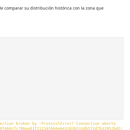
 de comparar su distribución histórica con la zona que
9f460cfc786aa91f212165bb6e643283b533db572d7b33952bd2/