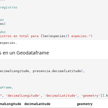
registros
as
os
)
dos
istros en total para 
{
len
(
especies
)
}
 especies."
)
ies en un Geodataframe
ecimalLongitude
,
presencia
.
decimalLatitude
),
aFrame,
"
,
'decimalLongitude'
,
'decimalLatitude'
,
'geometry'
]]
.
h
malLongitude
decimalLatitude
geometry